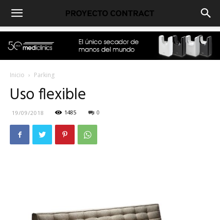
Inicio
Parking
Uso flexible
1485
0
19/09/2018