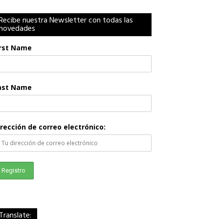
Recibe nuestra Newsletter con todas las
novedades
irst Name
ast Name
irección de correo electrónico:
Translate: