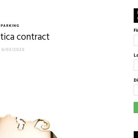
PARKING
F
tica contract
16/03/2020
L
D